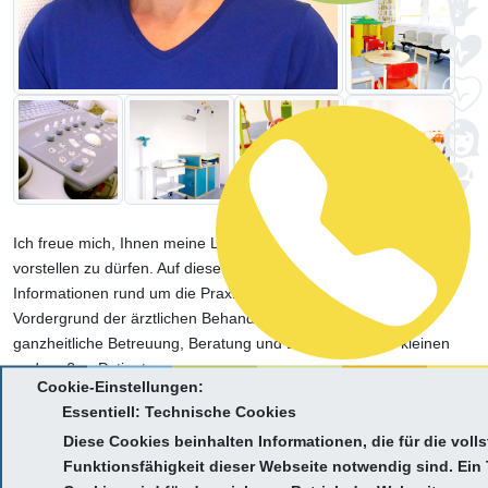
Ich freue mich, Ihnen meine Leistungen und Kompetenzen
vorstellen zu dürfen. Auf dieser Seite finden Sie alle nützlichen
Informationen rund um die Praxis kurz zusammengefasst. Im
Vordergrund der ärztlichen Behandlung stehen eine
ganzheitliche Betreuung, Beratung und Behandlung der kleinen
und großen Patienten.
Cookie-Einstellungen:
Essentiell: Technische Cookies
Ihre Kinder erwartet eine kompetente ärztliche Betreuung mit
Diese Cookies beinhalten Informationen, die für die voll
vielfältigen Leistungsspektren, ein freundliches Team und ein
Funktionsfähigkeit dieser Webseite notwendig sind. Ein T
ansprechendes Ambiente.