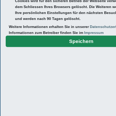
Cookies wird für den sicheren Betrieb der Webseite ver
dem Schliessen Ihres Browsers gelöscht. Die Weiteren 
Die osteopathisch-manualmedizinische Behandlung biete ich für
Ihre persönlichen Einstellungen für den nächsten Besuc
Patienten jeden Alters an. Termine für meine
und werden nach 90 Tagen gelöscht.
Privatsprechstunde werden nach Vereinbarung vergeben (siehe
unten).
Weitere Informationen erhalten Sie in unserer
Datenschutzer
Informationen zum Betreiber finden Sie im
Impressum
Bei weiteren Fragen wenden Sie sich an das Praxisteam.
Speichern
Meine kinder- und
jugendärztlichen Leistungen in
der Übersicht
+ Vorsorgeuntersuchungen U2 – U11 und J1, J2
+ Entwicklungsuntersuchungen
+ Impfungen
+ Reiseimpfungen und -beratung
+ KITA-Untersuchungen (Atteste)
+ Sporttauglichkeitsuntersuchung
+ Jugendarbeitsschutzuntersuchungen