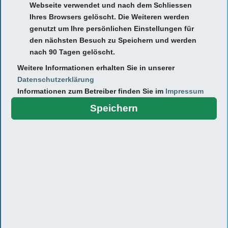
Webseite verwendet und nach dem Schliessen
Ihres Browsers gelöscht. Die Weiteren werden
genutzt um Ihre persönlichen Einstellungen für
den nächsten Besuch zu Speichern und werden
nach 90 Tagen gelöscht.
Weitere Informationen erhalten Sie in unserer
Datenschutzerklärung
Lebenslauf:
Informationen zum Betreiber finden Sie im
Impressum
2021-2026
Assistenzärztin für Kinder- und
Speichern
Jugendmedizin, St. Vincenz Krankenhaus,
Limburg
2021
Approbation
2018
Hospitation in der medizinischen Klinik III
(Innere Medizin und Kardiologie), Agaplesion
Markus Krankenhaus, Frankfurt am Main
2017
Praktika in Griechenland und UK
2013-2019
Studium der Humanmedizin an der Universität
Ioannina, Griechenland