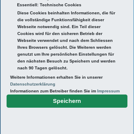
Essentiell: Technische Cookies
Diese Cookies beinhalten Informationen, die für
die vollständige Funktionsfähigkeit dieser
Webseite notwendig sind. Ein Teil dieser
Cookies wird für den sicheren Betrieb der
Webseite verwendet und nach dem Schliessen
Ihres Browsers gelöscht. Die Weiteren werden
genutzt um Ihre persönlichen Einstellungen für
Ich freue mich, das Leistungsspektrum des MVZ
den nächsten Besuch zu Speichern und werden
medicum.mittelhessen zu erweitern. Neben den hausärztlichen
nach 90 Tagen gelöscht.
Leistungen biete ich diabetologische Leistungen an. Ziel ist es,
Weitere Informationen erhalten Sie in unserer
Patienten/innen mit Diabetes eine individuelle Therapie (mit und
Datenschutzerklärung
ohne Insulin) zu ermöglichen, um mögliche Folgeerkrankungen
Informationen zum Betreiber finden Sie im
Impressum
zu verhindern und vorhandene Folgeerkrankungen adäquat zu
Speichern
behandeln. Weiterhin sollen die Nebenwirkungen der Therapie
und der Erkrankung der jeweiligen Diabetesform so gering wie
möglich gehalten werden.
Lebenslauf:
2016 - 2020
Leitender Oberarzt der Geriatrie, St. Josef KH