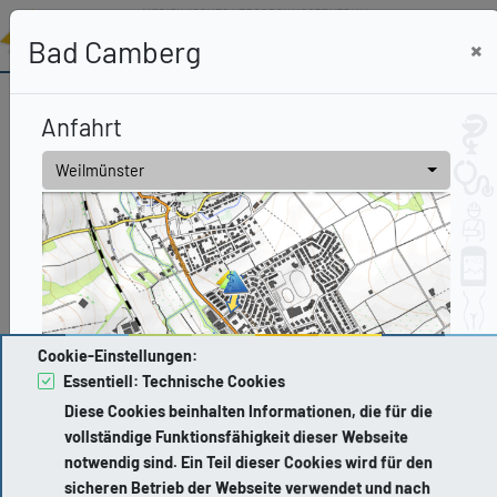
Bad Camberg
Anfahrt
Buchen sie Termine
online über den
Weilmünster
Menüpunkt
Termin buchen
oben rechts im
Hauptmenü.
> Termin buchen
Cookie-Einstellungen:
Essentiell: Technische Cookies
Diese Cookies beinhalten Informationen, die für die
Alles Gute für
vollständige Funktionsfähigkeit dieser Webseite
notwendig sind. Ein Teil dieser Cookies wird für den
Pommernstraße 47
sicheren Betrieb der Webseite verwendet und nach