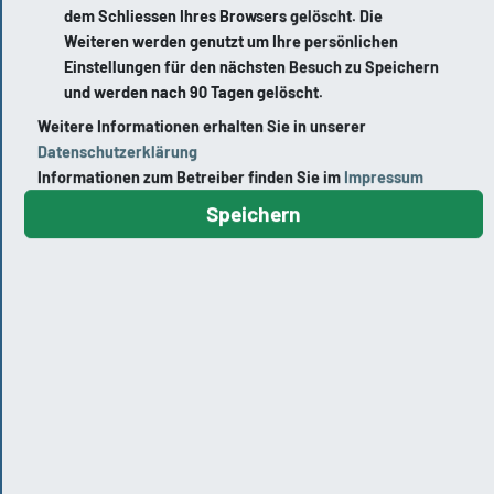
Ihre Gesundheit.
65520 Bad Camberg
dem Schliessen Ihres Browsers gelöscht. Die
Weiteren werden genutzt um Ihre persönlichen
Anfahrt planen
Einstellungen für den nächsten Besuch zu Speichern
Weilmünster
und werden nach 90 Tagen gelöscht.
Mühlweg 2a | 35789 Weilmünster
Weitere Informationen erhalten Sie in unserer
Kinderarztpraxis Bad
Datenschutzerklärung
Camberg
Laubuseschbach
Informationen zum Betreiber finden Sie im
Impressum
06434 - 5444
Speichern
Schlesierstraße 2 | 35789 Weilmünster
Fax 06434 - 911 59
Selters-Münster
Hinterstraße 1 | 65618 Selters-Münster
Öffnungszeiten
Bad Camberg
Mo
08:00
-
12:00
Pommernstraße 47 | 65520 Bad Camberg
13:30
-
17:00
Di
08:00
-
12:00
Wetzlar
13:30
-
17:00
Bahnhofstraße 24 | 35576 Wetzlar
Mi
08:00
-
12:00